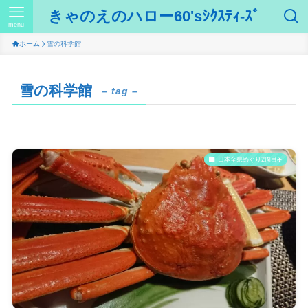
きゃのえのハロー60'sｼｸｽﾃｨ-ｽﾞ
menu
ホーム
雪の科学館
雪の科学館
– tag –
日本全県めぐり2周目✈️