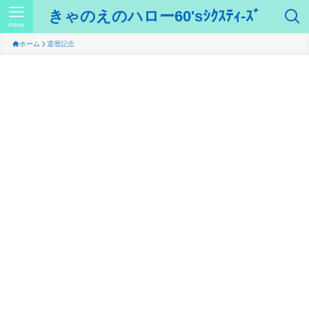
きゃのえのハロー60'sｼｸｽﾃｨ-ｽﾞ
menu
ホーム
還暦記念