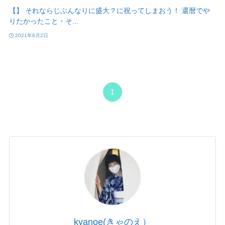
【】 それならじぶんなりに盛大？に祝ってしまおう！ 還暦でや
りたかったこと・そ...
2021年6月2日
1
kyanoe(きゃのえ）