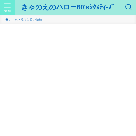
きゃのえのハロー60'sｼｸｽﾃｨ-ｽﾞ
menu
ホーム
還暦に赤い振袖