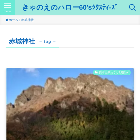
きゃのえのハロー60'sｼｸｽﾃｨ-ｽﾞ
menu
ホーム
赤城神社
赤城神社
– tag –
日本全県めぐり2周目✈️