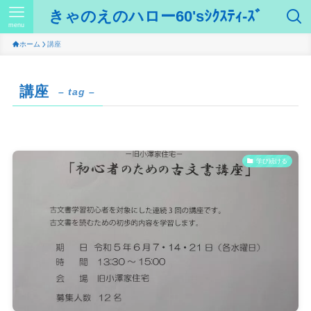
きゃのえのハロー60'sｼｸｽﾃｨ-ｽﾞ
menu
ホーム
講座
講座
– tag –
学び続ける