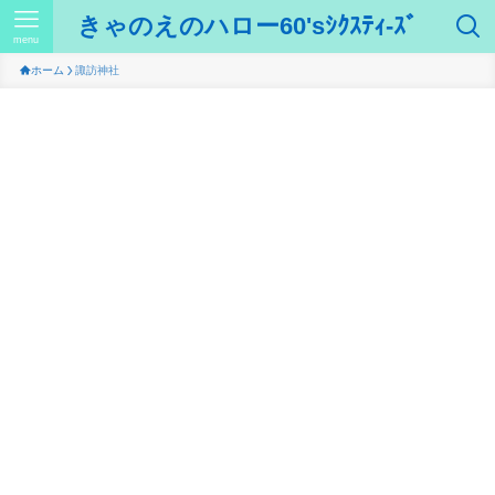
きゃのえのハロー60'sｼｸｽﾃｨ-ｽﾞ
menu
ホーム
諏訪神社