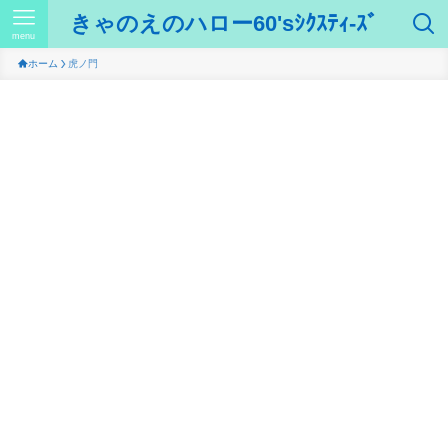
きゃのえのハロー60'sｼｸｽﾃｨ-ｽﾞ
menu
ホーム
虎ノ門