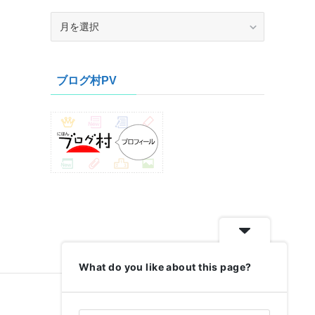
ア
ー
カ
イ
ブログ村PV
ブ
What do you like about this page?