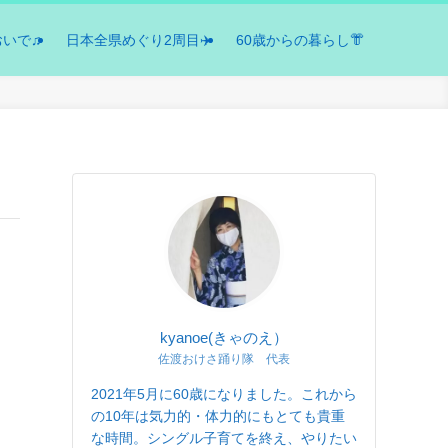
おいで♫
日本全県めぐり2周目✈️
60歳からの暮らし👘
kyanoe(きゃのえ）
佐渡おけさ踊り隊 代表
2021年5月に60歳になりました。これから
の10年は気力的・体力的にもとても貴重
な時間。シングル子育てを終え、やりたい