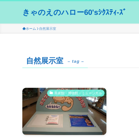
きゃのえのハロー60'sｼｸｽﾃｨ-ｽﾞ
ホーム
自然展示室
自然展示室
– tag –
美術館・博物館・ミュージカル