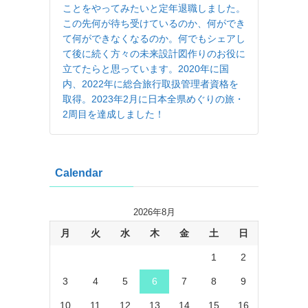
ことをやってみたいと定年退職しました。
この先何が待ち受けているのか、何ができ
て何ができなくなるのか。何でもシェアし
て後に続く方々の未来設計図作りのお役に
立てたらと思っています。2020年に国
内、2022年に総合旅行取扱管理者資格を
取得。2023年2月に日本全県めぐりの旅・
2周目を達成しました！
Calendar
2026年8月
月
火
水
木
金
土
日
1
2
3
4
5
6
7
8
9
10
11
12
13
14
15
16