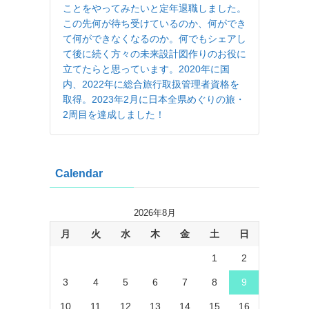
ことをやってみたいと定年退職しました。
この先何が待ち受けているのか、何ができ
て何ができなくなるのか。何でもシェアし
て後に続く方々の未来設計図作りのお役に
立てたらと思っています。2020年に国
内、2022年に総合旅行取扱管理者資格を
取得。2023年2月に日本全県めぐりの旅・
2周目を達成しました！
Calendar
2026年8月
月
火
水
木
金
土
日
1
2
3
4
5
6
7
8
9
10
11
12
13
14
15
16