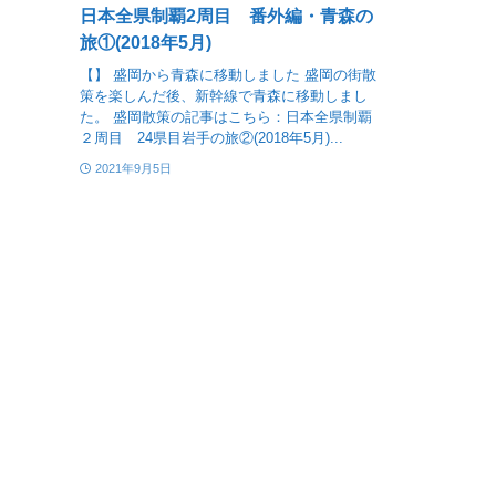
日本全県制覇2周目 番外編・青森の
旅①(2018年5月)
【】 盛岡から青森に移動しました 盛岡の街散
策を楽しんだ後、新幹線で青森に移動しまし
た。 盛岡散策の記事はこちら：日本全県制覇
２周目 24県目岩手の旅②(2018年5月)...
2021年9月5日