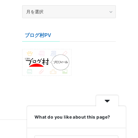
ア
ー
カ
イ
ブログ村PV
ブ
What do you like about this page?