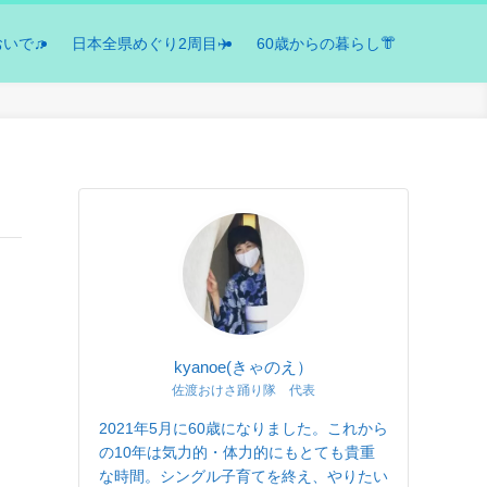
おいで♫
日本全県めぐり2周目✈️
60歳からの暮らし👘
kyanoe(きゃのえ）
佐渡おけさ踊り隊 代表
2021年5月に60歳になりました。これから
の10年は気力的・体力的にもとても貴重
な時間。シングル子育てを終え、やりたい