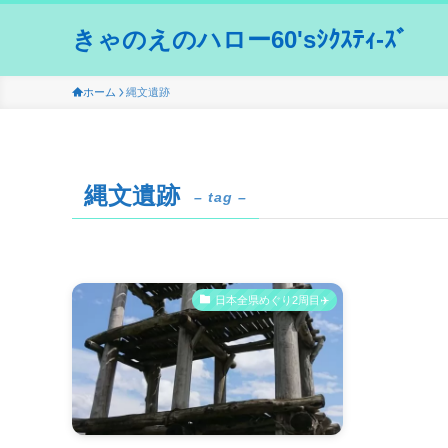
きゃのえのハロー60'sｼｸｽﾃｨ-ｽﾞ
ホーム
縄文遺跡
縄文遺跡
– tag –
日本全県めぐり2周目✈️