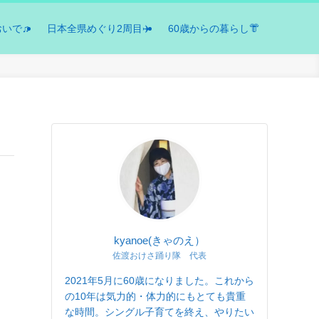
おいで♫
日本全県めぐり2周目✈️
60歳からの暮らし👘
kyanoe(きゃのえ）
佐渡おけさ踊り隊 代表
2021年5月に60歳になりました。これから
の10年は気力的・体力的にもとても貴重
な時間。シングル子育てを終え、やりたい