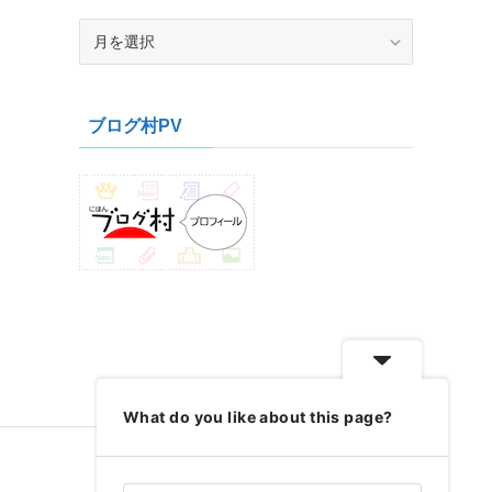
ア
ー
カ
イ
ブログ村PV
ブ
What do you like about this page?