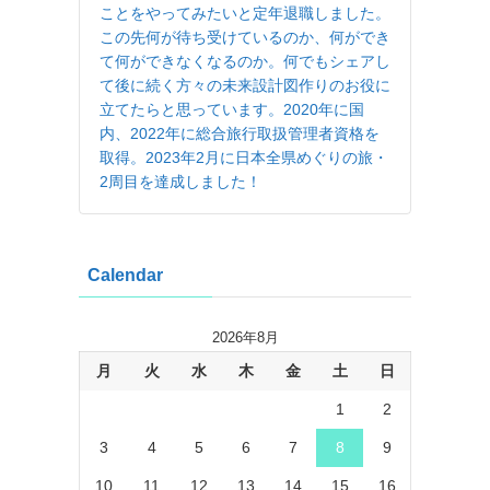
ことをやってみたいと定年退職しました。
この先何が待ち受けているのか、何ができ
て何ができなくなるのか。何でもシェアし
て後に続く方々の未来設計図作りのお役に
立てたらと思っています。2020年に国
内、2022年に総合旅行取扱管理者資格を
取得。2023年2月に日本全県めぐりの旅・
2周目を達成しました！
Calendar
2026年8月
月
火
水
木
金
土
日
1
2
3
4
5
6
7
8
9
10
11
12
13
14
15
16