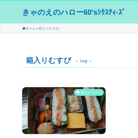
きゃのえのハロー60'sｼｸｽﾃｨ-ｽﾞ
ホーム
箱入りむすび
箱入りむすび
– tag –
駅弁シリーズ