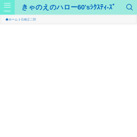
きゃのえのハロー60'sｼｸｽﾃｨ-ｽﾞ
menu
ホーム
石橋正二郎