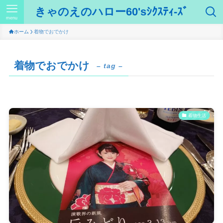
きゃのえのハロー60'sｼｸｽﾃｨ-ｽﾞ
menu
ホーム
着物でおでかけ
着物でおでかけ
– tag –
着物生活