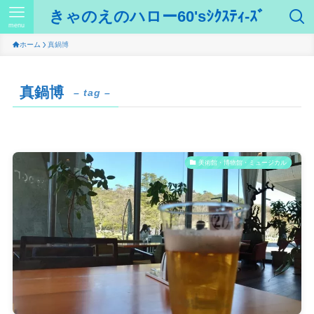
きゃのえのハロー60'sｼｸｽﾃｨ-ｽﾞ
menu
ホーム
真鍋博
真鍋博
– tag –
美術館・博物館・ミュージカル