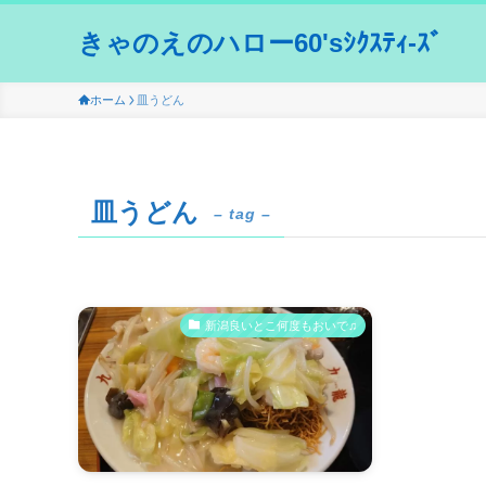
きゃのえのハロー60'sｼｸｽﾃｨ-ｽﾞ
ホーム
皿うどん
皿うどん
– tag –
新潟良いとこ何度もおいで♫