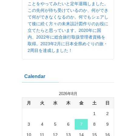
ことをやってみたいと定年退職しました。
この先何が待ち受けているのか、何ができ
て何ができなくなるのか。何でもシェアし
て後に続く方々の未来設計図作りのお役に
立てたらと思っています。2020年に国
内、2022年に総合旅行取扱管理者資格を
取得。2023年2月に日本全県めぐりの旅・
2周目を達成しました！
Calendar
2026年8月
月
火
水
木
金
土
日
1
2
3
4
5
6
7
8
9
10
11
12
13
14
15
16