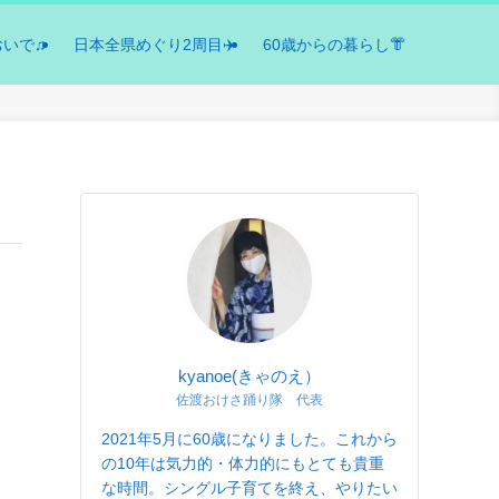
おいで♫
日本全県めぐり2周目✈️
60歳からの暮らし👘
kyanoe(きゃのえ）
佐渡おけさ踊り隊 代表
2021年5月に60歳になりました。これから
の10年は気力的・体力的にもとても貴重
な時間。シングル子育てを終え、やりたい