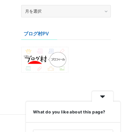
ア
ー
カ
イ
ブログ村PV
ブ
What do you like about this page?