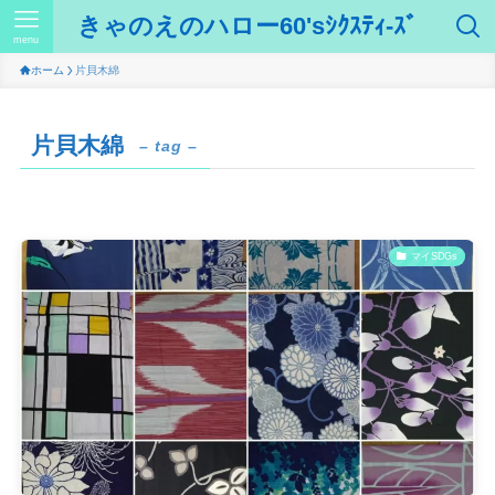
きゃのえのハロー60'sｼｸｽﾃｨ-ｽﾞ
menu
ホーム
片貝木綿
片貝木綿
– tag –
マイSDGs