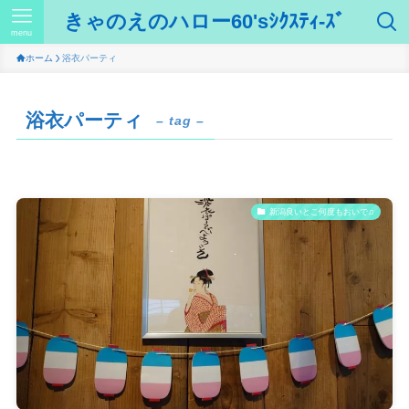
きゃのえのハロー60'sｼｸｽﾃｨ-ｽﾞ
menu
ホーム
浴衣パーティ
浴衣パーティ
– tag –
新潟良いとこ何度もおいで♫