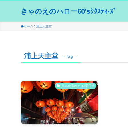
きゃのえのハロー60'sｼｸｽﾃｨ-ｽﾞ
ホーム
浦上天主堂
浦上天主堂
– tag –
日本全県めぐり2周目✈️