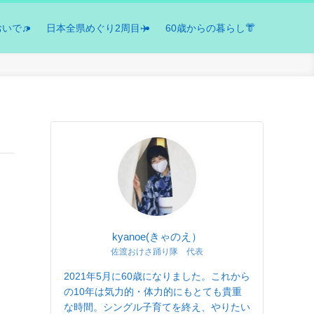
おいで♫
日本全県めぐり2周目✈️
60歳からの暮らし👘
kyanoe(きゃのえ）
佐渡おけさ踊り隊 代表
2021年5月に60歳になりました。これから
の10年は気力的・体力的にもとても貴重
な時間。シングル子育てを終え、やりたい