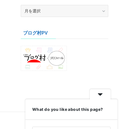
ア
ー
カ
イ
ブログ村PV
ブ
What do you like about this page?