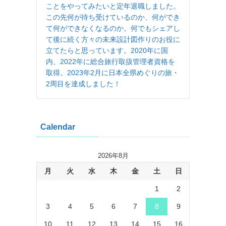
ことをやってみたいと定年退職しました。
この先何が待ち受けているのか、何ができ
て何ができなくなるのか。何でもシェアし
て後に続く方々の未来設計図作りのお役に
立てたらと思っています。2020年に国
内、2022年に総合旅行取扱管理者資格を
取得。2023年2月に日本全県めぐりの旅・
2周目を達成しました！
Calendar
2026年8月
月
火
水
木
金
土
日
1
2
3
4
5
6
7
8
9
10
11
12
13
14
15
16