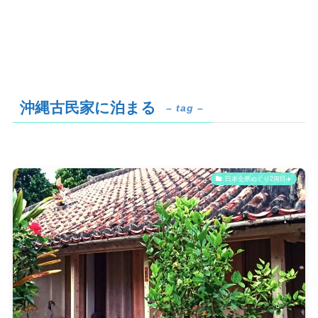
沖縄古民家に泊まる
– tag –
日本全県めぐり2周目✈️