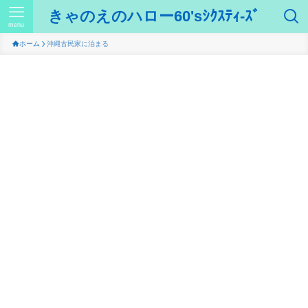
きゃのえのハロー60'sｼｸｽﾃｨ-ｽﾞ
menu
ホーム
沖縄古民家に泊まる