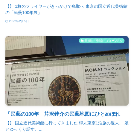
【】 1枚のフライヤーがきっかけで鳥取へ 東京の国立近代美術館
の「民藝100年展」...
2022年2月5日
美術館・博物館・ミュージカル
「民藝の100年」芹沢銈介の民藝地図にひとめぼれ
【】 国立近代美術館に行ってきました 弾丸東京1泊旅の週末、 娘
とゆっくり話す、...