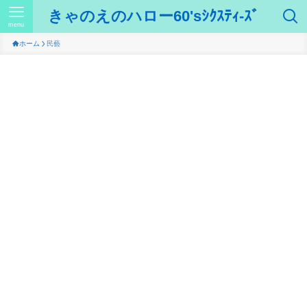
きゃのえのハロー60'sｼｸｽﾃｨ-ｽﾞ
menu
ホーム
民藝