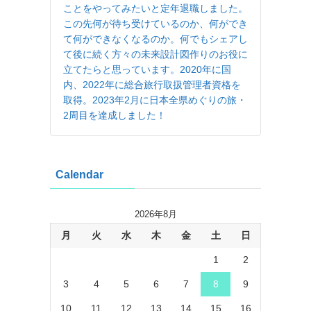
ことをやってみたいと定年退職しました。
この先何が待ち受けているのか、何ができ
て何ができなくなるのか。何でもシェアし
て後に続く方々の未来設計図作りのお役に
立てたらと思っています。2020年に国
内、2022年に総合旅行取扱管理者資格を
取得。2023年2月に日本全県めぐりの旅・
2周目を達成しました！
Calendar
2026年8月
月
火
水
木
金
土
日
1
2
3
4
5
6
7
8
9
10
11
12
13
14
15
16