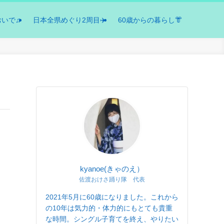
おいで♫
日本全県めぐり2周目✈️
60歳からの暮らし👘
kyanoe(きゃのえ）
佐渡おけさ踊り隊 代表
2021年5月に60歳になりました。これから
の10年は気力的・体力的にもとても貴重
な時間。シングル子育てを終え、やりたい