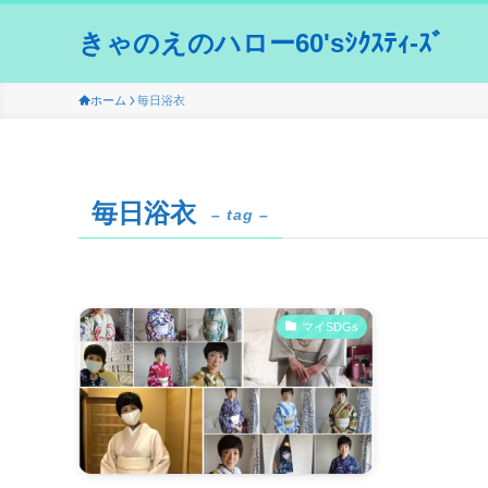
きゃのえのハロー60'sｼｸｽﾃｨ-ｽﾞ
ホーム
毎日浴衣
毎日浴衣
– tag –
マイSDGs