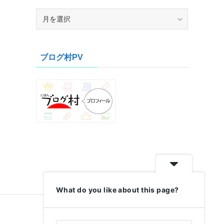
ア
ー
カ
イ
ブログ村PV
ブ
What do you like about this page?