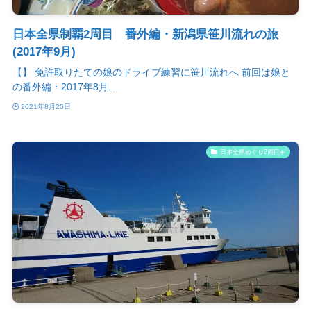
日本全県制覇2周目 番外編・新潟県笹川流れの旅
(2017年9月)
【】 免許取りたての娘のドライブ練習に笹川流れへ 前回は娘と
の番外編・2017年8月...
2021年8月20日
日本全県めぐり2周目✈️