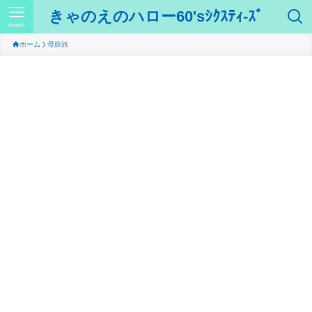
きゃのえのハロー60'sｼｸｽﾃｨ-ｽﾞ
menu
ホーム
母娘旅