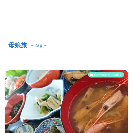
母娘旅
– tag –
日本全県めぐり2周目✈️