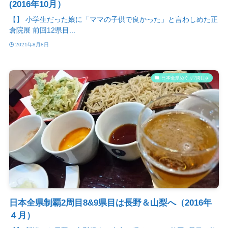
(2016年10月）
【】 小学生だった娘に「ママの子供で良かった」と言わしめた正
倉院展 前回12県目...
2021年8月8日
日本全県めぐり2周目✈️
日本全県制覇2周目8&9県目は長野＆山梨へ（2016年
４月）