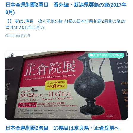
日本全県制覇2周目 番外編・新潟県粟島の旅(2017年
8月)
【】 実は3度目 娘と粟島の旅 前回の日本全県制覇2周目の旅19
県目は２017年5月の...
2021年8月19日
日本全県めぐり2周目✈️
日本全県制覇2周目 13県目は奈良県・正倉院展へ