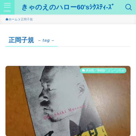
きゃのえのハロー60'sｼｸｽﾃｨ-ｽﾞ
menu
ホーム
正岡子規
正岡子規
– tag –
美術館・博物館・ミュージカル