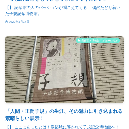
【】 記念館の人のパッションが聞こえてくる！ 偶然たどり着い
た子規記念博物館。 ...
2022年4月14日
美術館・博物館・ミュージカル
「人間・正岡子規」の生涯、その魅力に引き込まれる
素晴らしい展示！
【】 ここにあったとは！湯築城に導かれて子規記念博物館へ！