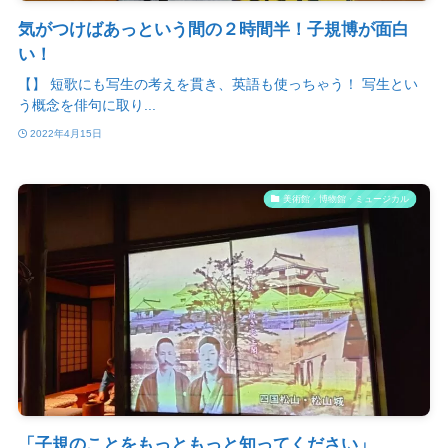
気がつけばあっという間の２時間半！子規博が面白
い！
【】 短歌にも写生の考えを貫き、英語も使っちゃう！ 写生とい
う概念を俳句に取り...
2022年4月15日
美術館・博物館・ミュージカル
「子規のことをもっともっと知ってください」