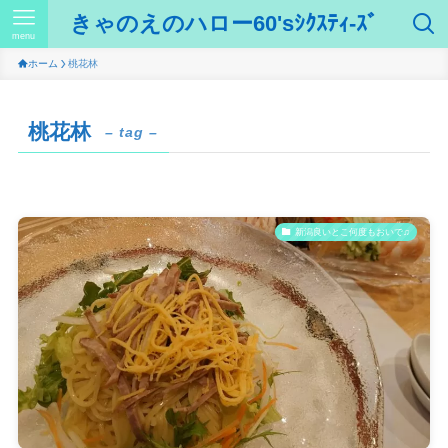
きゃのえのハロー60'sｼｸｽﾃｨ-ｽﾞ
menu
ホーム
桃花林
桃花林
– tag –
新潟良いとこ何度もおいで♫