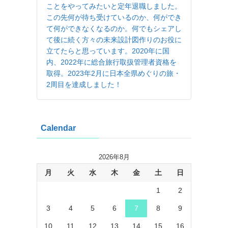
ことをやってみたいと定年退職しました。
この先何が待ち受けているのか、何ができ
て何ができなくなるのか。何でもシェアし
て後に続く方々の未来設計図作りのお役に
立てたらと思っています。2020年に国
内、2022年に総合旅行取扱管理者資格を
取得。2023年2月に日本全県めぐりの旅・
2周目を達成しました！
Calendar
2026年8月
月
火
水
木
金
土
日
1
2
3
4
5
6
7
8
9
10
11
12
13
14
15
16