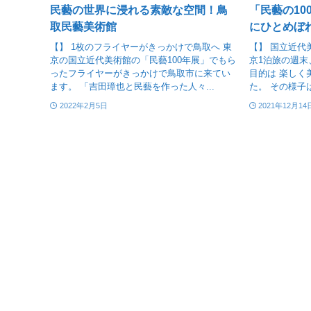
民藝の世界に浸れる素敵な空間！鳥
「民藝の10
取民藝美術館
にひとめぼ
【】 1枚のフライヤーがきっかけで鳥取へ 東
【】 国立近代
京の国立近代美術館の「民藝100年展」でもら
京1泊旅の週末
ったフライヤーがきっかけで鳥取市に来てい
目的は 楽しく
ます。 「吉田璋也と民藝を作った人々...
た。 その様子
2022年2月5日
2021年12月14