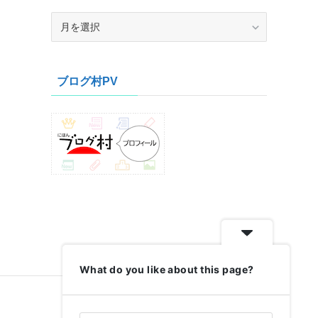
ア
ー
カ
イ
ブログ村PV
ブ
What do you like about this page?