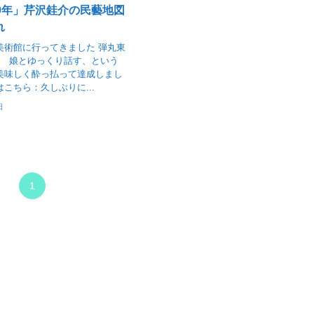
0年」芹沢銈介の民藝地図
れ
美術館に行ってきました 弾丸東
、 娘とゆっくり話す、という
美味しく酔っ払って達成しまし
はこちら：久しぶりに...
日
1