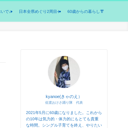
おいで♫
日本全県めぐり2周目✈️
60歳からの暮らし👘
kyanoe(きゃのえ）
佐渡おけさ踊り隊 代表
2021年5月に60歳になりました。これから
の10年は気力的・体力的にもとても貴重
な時間。シングル子育てを終え、やりたい