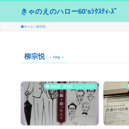
きゃのえのハロー60'sｼｸｽﾃｨ-ｽﾞ
ホーム
柳宗悦
柳宗悦
– tag –
美術館・博物館・ミュージカル