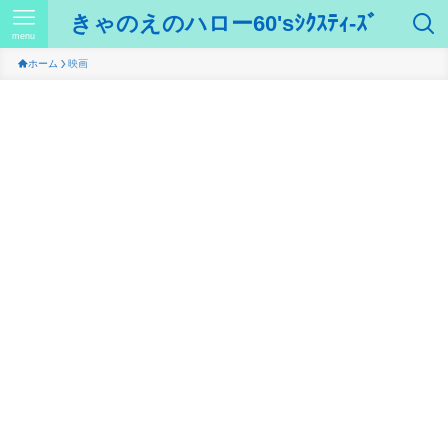
きゃのえのハロー60'sｼｸｽﾃｨ-ｽﾞ
menu
ホーム
映画