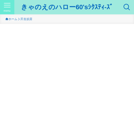
きゃのえのハロー60'sｼｸｽﾃｨ-ｽﾞ
menu
ホーム
昇進披露