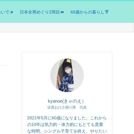
おいで♫
日本全県めぐり2周目✈️
60歳からの暮らし👘
kyanoe(きゃのえ）
佐渡おけさ踊り隊 代表
2021年5月に60歳になりました。これから
の10年は気力的・体力的にもとても貴重
な時間。シングル子育てを終え、やりたい