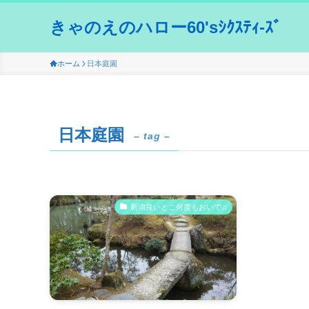
きゃのえのハロー60'sｼｸｽﾃｨ-ｽﾞ
ホーム
日本庭園
日本庭園
– tag –
新潟良いとこ何度もおいで♫