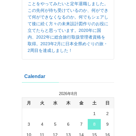
ことをやってみたいと定年退職しました。
この先何が待ち受けているのか、何ができ
て何ができなくなるのか。何でもシェアし
て後に続く方々の未来設計図作りのお役に
立てたらと思っています。2020年に国
内、2022年に総合旅行取扱管理者資格を
取得。2023年2月に日本全県めぐりの旅・
2周目を達成しました！
Calendar
2026年8月
月
火
水
木
金
土
日
1
2
3
4
5
6
7
8
9
10
11
12
13
14
15
16