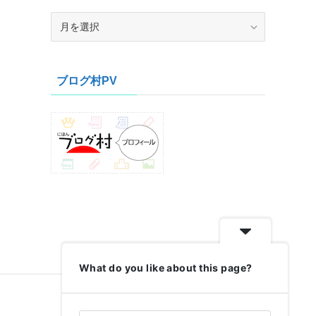
ア
ー
カ
イ
ブログ村PV
ブ
What do you like about this page?