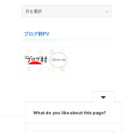
ア
ー
カ
イ
ブログ村PV
ブ
What do you like about this page?