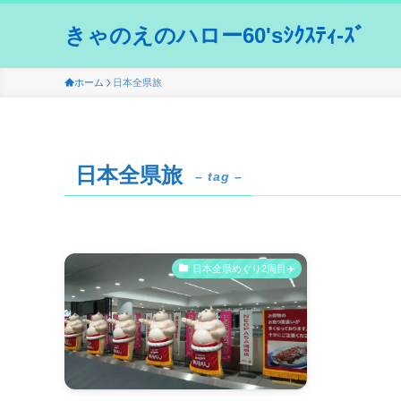
きゃのえのハロー60'sｼｸｽﾃｨ-ｽﾞ
ホーム
日本全県旅
日本全県旅
– tag –
日本全県めぐり2周目✈️