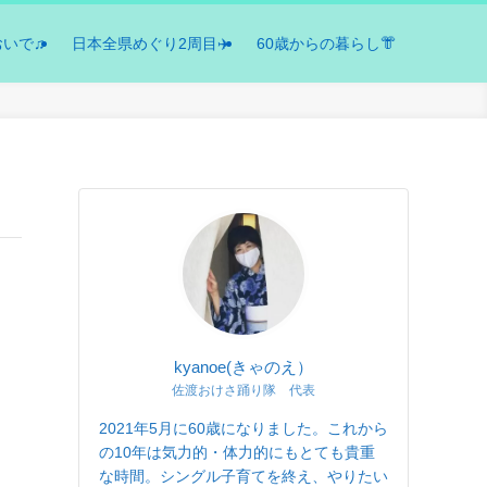
おいで♫
日本全県めぐり2周目✈️
60歳からの暮らし👘
kyanoe(きゃのえ）
佐渡おけさ踊り隊 代表
2021年5月に60歳になりました。これから
の10年は気力的・体力的にもとても貴重
な時間。シングル子育てを終え、やりたい