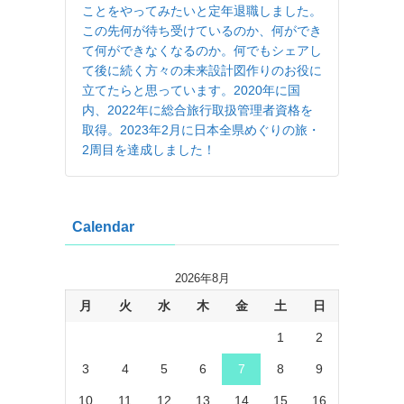
ことをやってみたいと定年退職しました。
この先何が待ち受けているのか、何ができ
て何ができなくなるのか。何でもシェアし
て後に続く方々の未来設計図作りのお役に
立てたらと思っています。2020年に国
内、2022年に総合旅行取扱管理者資格を
取得。2023年2月に日本全県めぐりの旅・
2周目を達成しました！
Calendar
2026年8月
月
火
水
木
金
土
日
1
2
3
4
5
6
7
8
9
10
11
12
13
14
15
16