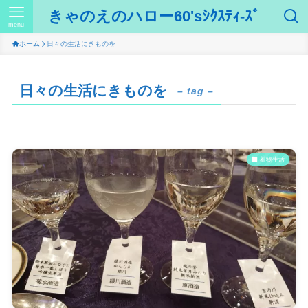
きゃのえのハロー60'sｼｸｽﾃｨ-ｽﾞ
menu
ホーム
日々の生活にきものを
日々の生活にきものを
– tag –
着物生活