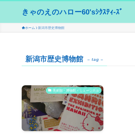
きゃのえのハロー60'sｼｸｽﾃｨ-ｽﾞ
ホーム
新潟市歴史博物館
新潟市歴史博物館
– tag –
美術館・博物館・ミュージカル