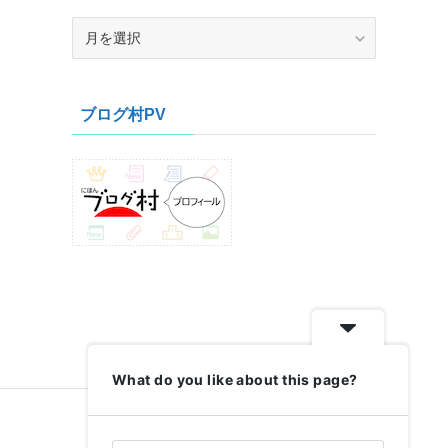
ア
ー
カ
イ
ブログ村PV
ブ
What do you like about this page?