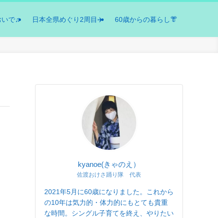
おいで♫
日本全県めぐり2周目✈️
60歳からの暮らし👘
kyanoe(きゃのえ）
佐渡おけさ踊り隊 代表
2021年5月に60歳になりました。これから
の10年は気力的・体力的にもとても貴重
な時間。シングル子育てを終え、やりたい