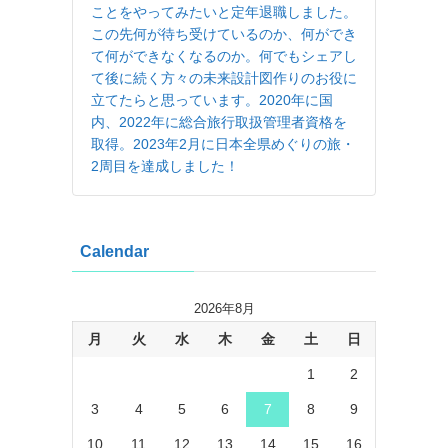
ことをやってみたいと定年退職しました。
この先何が待ち受けているのか、何ができ
て何ができなくなるのか。何でもシェアし
て後に続く方々の未来設計図作りのお役に
立てたらと思っています。2020年に国
内、2022年に総合旅行取扱管理者資格を
取得。2023年2月に日本全県めぐりの旅・
2周目を達成しました！
Calendar
2026年8月
月
火
水
木
金
土
日
1
2
3
4
5
6
7
8
9
10
11
12
13
14
15
16