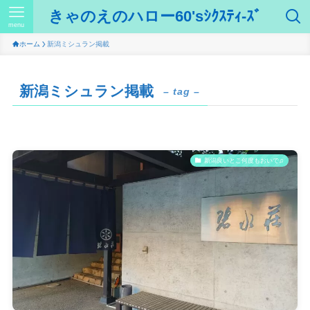
きゃのえのハロー60'sｼｸｽﾃｨ-ｽﾞ
menu
ホーム
新潟ミシュラン掲載
新潟ミシュラン掲載
– tag –
新潟良いとこ何度もおいで♫