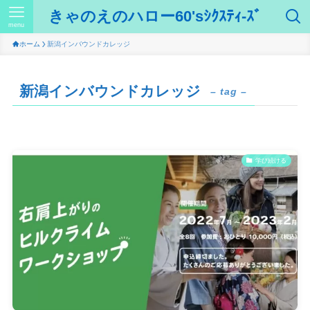
きゃのえのハロー60'sｼｸｽﾃｨ-ｽﾞ
menu
ホーム
新潟インバウンドカレッジ
新潟インバウンドカレッジ
– tag –
学び続ける