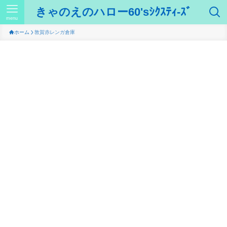
きゃのえのハロー60'sｼｸｽﾃｨ-ｽﾞ
menu
ホーム
敦賀赤レンガ倉庫