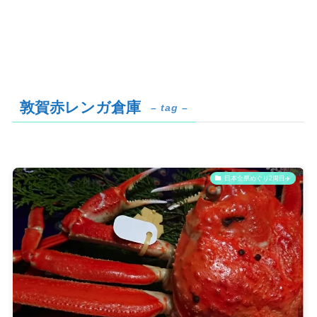
敦賀赤レンガ倉庫
– tag –
日本全県めぐり2周目✈️