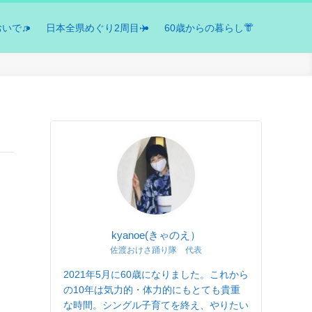
おいで♫
日本全県めぐり2周目✈️
60歳からの暮らし👘
kyanoe(きゃのえ）
佐渡おけさ踊り隊 代表
2021年5月に60歳になりました。これから
の10年は気力的・体力的にもとても貴重
な時間。シングル子育てを終え、やりたい