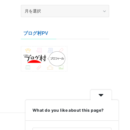
ア
ー
カ
イ
ブログ村PV
ブ
What do you like about this page?