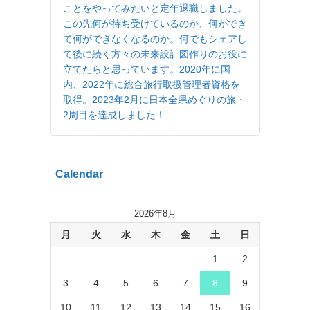
ことをやってみたいと定年退職しました。
この先何が待ち受けているのか、何ができ
て何ができなくなるのか。何でもシェアし
て後に続く方々の未来設計図作りのお役に
立てたらと思っています。2020年に国
内、2022年に総合旅行取扱管理者資格を
取得。2023年2月に日本全県めぐりの旅・
2周目を達成しました！
Calendar
2026年8月
月
火
水
木
金
土
日
1
2
3
4
5
6
7
8
9
10
11
12
13
14
15
16