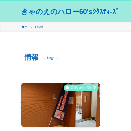
きゃのえのハロー60'sｼｸｽﾃｨ-ｽﾞ
ホーム
情報
情報
– tag –
佐渡おけさ踊り隊