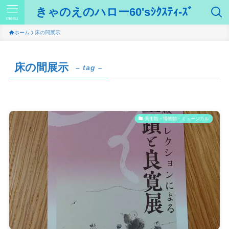
きゃのえのハロー60'sｼｸｽﾃｨ-ｽﾞ
menu
ホーム
床の間展示
床の間展示
– tag –
美術館・博物館・ミュージカル