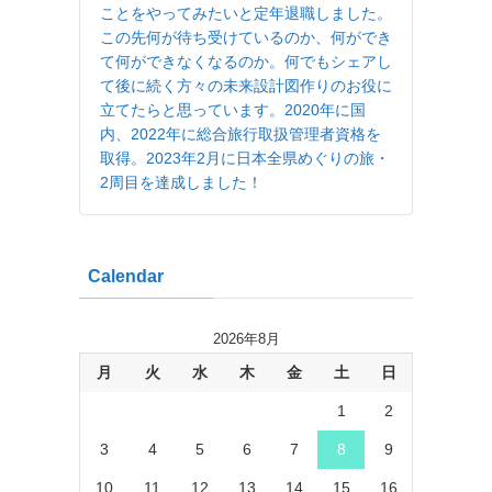
ことをやってみたいと定年退職しました。
この先何が待ち受けているのか、何ができ
て何ができなくなるのか。何でもシェアし
て後に続く方々の未来設計図作りのお役に
立てたらと思っています。2020年に国
内、2022年に総合旅行取扱管理者資格を
取得。2023年2月に日本全県めぐりの旅・
2周目を達成しました！
Calendar
2026年8月
月
火
水
木
金
土
日
1
2
3
4
5
6
7
8
9
10
11
12
13
14
15
16