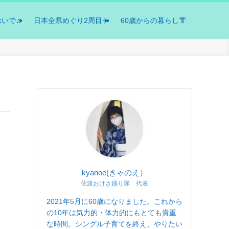
おいで♫
日本全県めぐり2周目✈️
60歳からの暮らし👘
kyanoe(きゃのえ）
佐渡おけさ踊り隊 代表
2021年5月に60歳になりました。これから
の10年は気力的・体力的にもとても貴重
な時間。シングル子育てを終え、やりたい