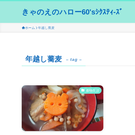
きゃのえのハロー60'sｼｸｽﾃｨ-ｽﾞ
ホーム
年越し蕎麦
年越し蕎麦
– tag –
着物生活