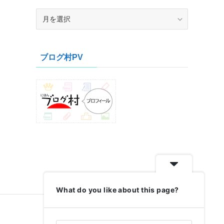
ア
ー
カ
イ
ブログ村PV
ブ
What do you like about this page?