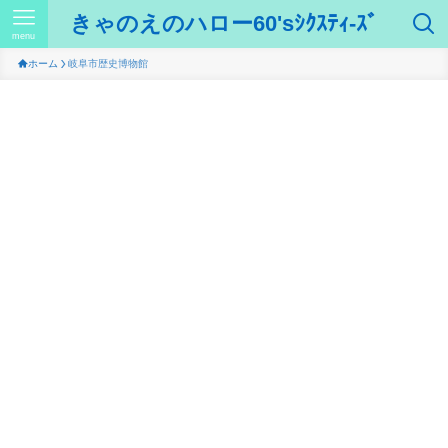
きゃのえのハロー60'sｼｸｽﾃｨ-ｽﾞ
menu
ホーム
岐阜市歴史博物館