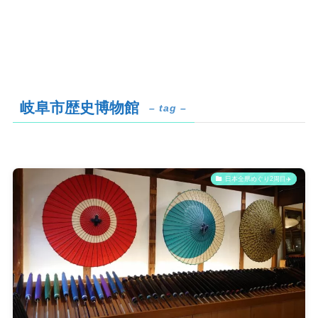
岐阜市歴史博物館
– tag –
日本全県めぐり2周目✈️