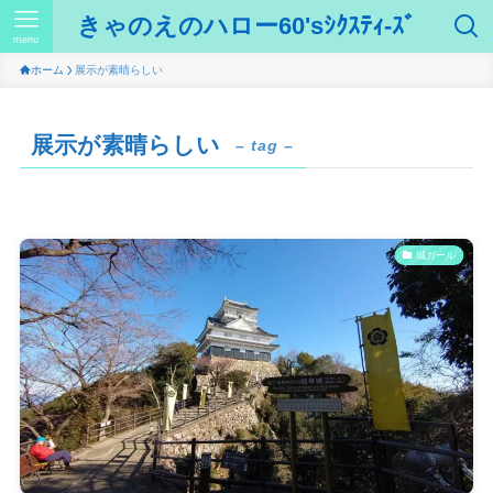
きゃのえのハロー60'sｼｸｽﾃｨ-ｽﾞ
menu
ホーム
展示が素晴らしい
展示が素晴らしい
– tag –
城ガール