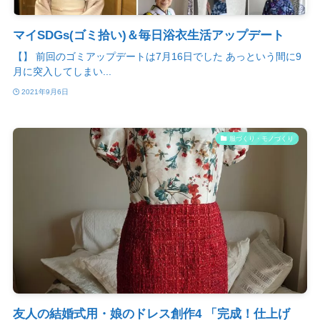
マイSDGs(ゴミ拾い)＆毎日浴衣生活アップデート
【】 前回のゴミアップデートは7月16日でした あっという間に9
月に突入してしまい...
2021年9月6日
服づくり・モノづくり
友人の結婚式用・娘のドレス創作4 「完成！仕上げ