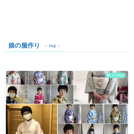
娘の服作り
– tag –
マイSDGs