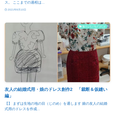
ス。 ここまでの過程は...
2021年8月10日
服づくり・モノづくり
友人の結婚式用・娘のドレス創作2 「裁断＆仮縫い
編」
【】 まずは生地の地の目（じのめ）を通します 娘の友人の結婚
式用のドレスを作成...