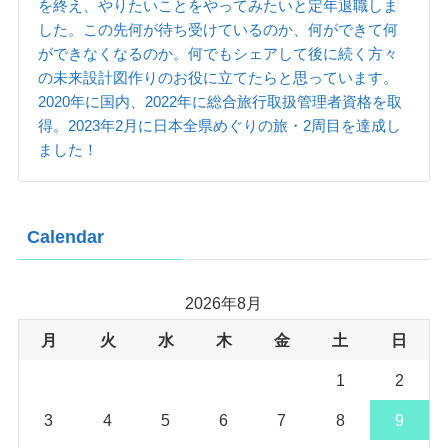
を終え、やりたいことをやってみたいと定年退職しま
した。この先何が待ち受けているのか、何ができて何
ができなくなるのか。何でもシェアして後に続く方々
の未来設計図作りのお役に立てたらと思っています。
2020年に国内、2022年に総合旅行取扱管理者資格を取
得。2023年2月に日本全県めぐりの旅・2周目を達成し
ました！
Calendar
2026年8月
月
火
水
木
金
土
日
1
2
3
4
5
6
7
8
9