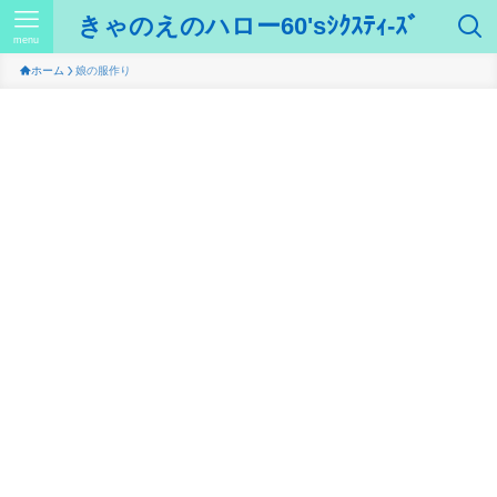
きゃのえのハロー60'sｼｸｽﾃｨ-ｽﾞ
menu
ホーム
娘の服作り