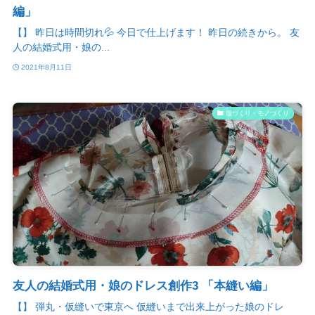
編」
【】 昨日は時間切れ💦 今日で仕上げます！ 昨日の続きから。 友
人の結婚式用・娘の...
2021年8月11日
服づくり・モノづくり
友人の結婚式用・娘のドレス創作3 「本縫い編」
【】 弾丸・仮縫いで東京へ 仮縫いまで出来上がった娘のドレ