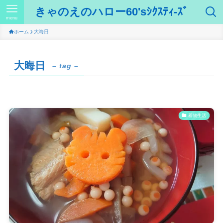
きゃのえのハロー60'sｼｸｽﾃｨ-ｽﾞ
menu
ホーム
大晦日
大晦日
– tag –
着物生活