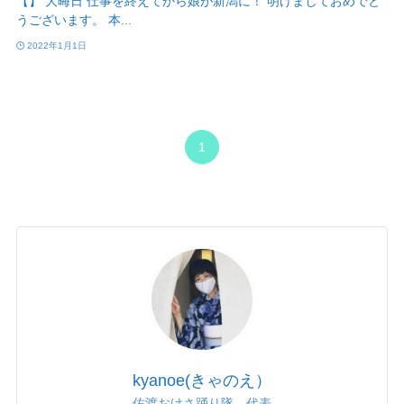
【】 大晦日 仕事を終えてから娘が新潟に！ 明けましておめでと
うございます。 本...
2022年1月1日
1
kyanoe(きゃのえ）
佐渡おけさ踊り隊 代表