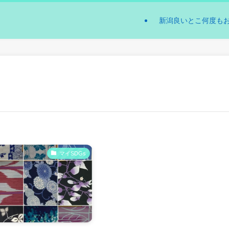
新潟良いとこ何度も
マイSDGs