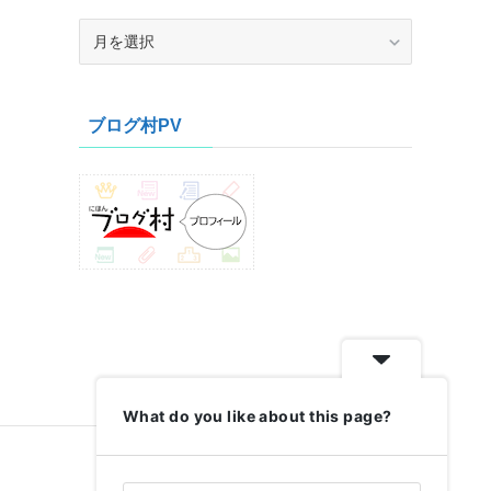
ア
ー
カ
イ
ブログ村PV
ブ
What do you like about this page?