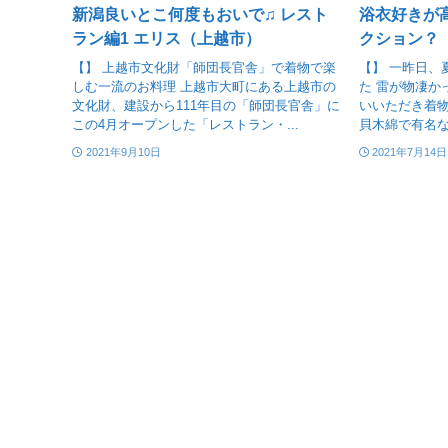
新潟良いとこ何度もおいで♫ レスト
浴衣好きが
ラン編1 エリス（上越市）
クション？
【】 上越市文化財「師団長官舎」で着物で楽
【】 一昨日、
しむ一流のお料理 上越市大町にある上越市の
た 雷が物凄か
文化財、建設から111年目の「師団長官舎」に
いいただき着物
この4月オープンした「レストラン・...
貝木綿で有名な
2021年9月10日
2021年7月14日