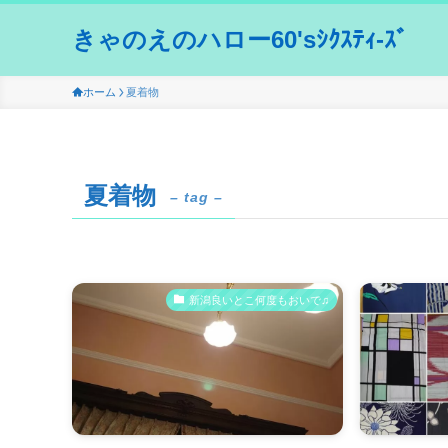
きゃのえのハロー60'sｼｸｽﾃｨ-ｽﾞ
ホーム
夏着物
夏着物
– tag –
新潟良いとこ何度もおいで♫