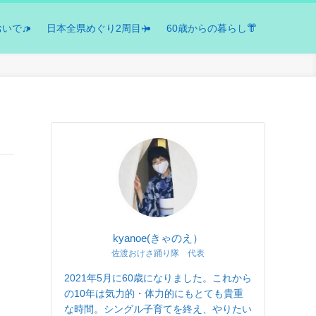
おいで♫
日本全県めぐり2周目✈️
60歳からの暮らし👘
kyanoe(きゃのえ）
佐渡おけさ踊り隊 代表
2021年5月に60歳になりました。これから
の10年は気力的・体力的にもとても貴重
な時間。シングル子育てを終え、やりたい