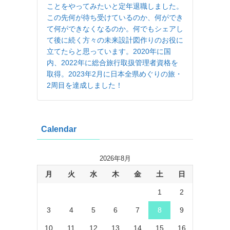
ことをやってみたいと定年退職しました。
この先何が待ち受けているのか、何ができ
て何ができなくなるのか。何でもシェアし
て後に続く方々の未来設計図作りのお役に
立てたらと思っています。2020年に国
内、2022年に総合旅行取扱管理者資格を
取得。2023年2月に日本全県めぐりの旅・
2周目を達成しました！
Calendar
2026年8月
月
火
水
木
金
土
日
1
2
3
4
5
6
7
8
9
10
11
12
13
14
15
16