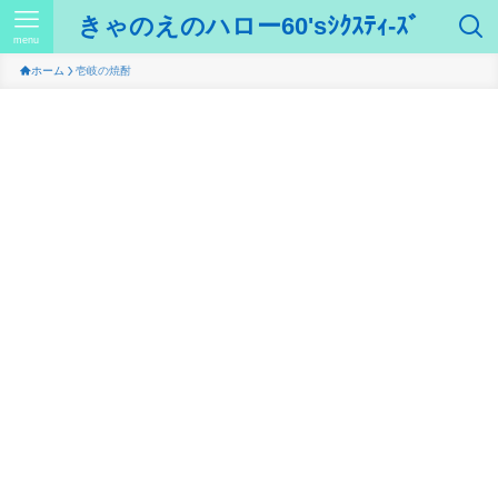
きゃのえのハロー60'sｼｸｽﾃｨ-ｽﾞ
menu
ホーム
壱岐の焼酎