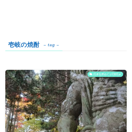
壱岐の焼酎
– tag –
日本全県めぐり2周目✈️