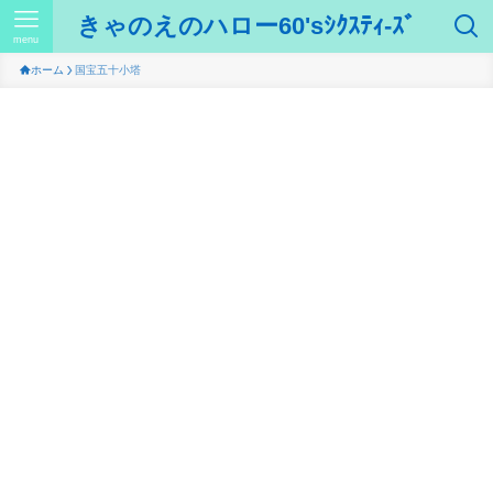
きゃのえのハロー60'sｼｸｽﾃｨ-ｽﾞ
menu
ホーム
国宝五十小塔