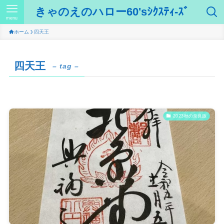
きゃのえのハロー60'sｼｸｽﾃｨ-ｽﾞ
menu
ホーム
四天王
四天王
– tag –
2023秋の奈良旅