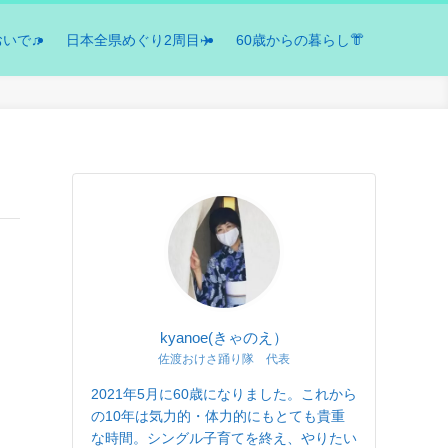
おいで♫
日本全県めぐり2周目✈️
60歳からの暮らし👘
kyanoe(きゃのえ）
佐渡おけさ踊り隊 代表
2021年5月に60歳になりました。これから
の10年は気力的・体力的にもとても貴重
な時間。シングル子育てを終え、やりたい