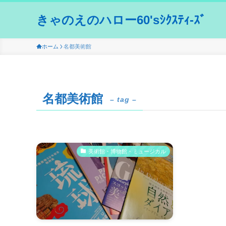
きゃのえのハロー60'sｼｸｽﾃｨ-ｽﾞ
ホーム
名都美術館
名都美術館
– tag –
美術館・博物館・ミュージカル