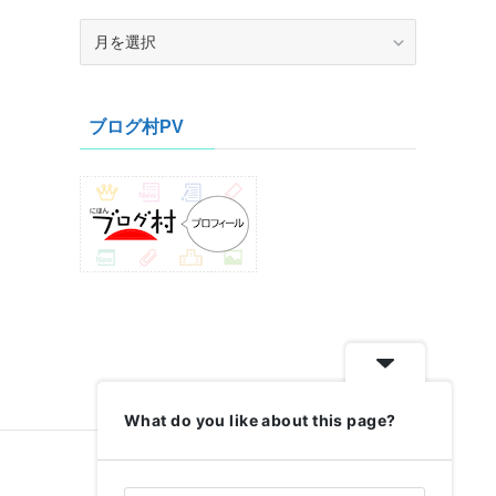
ア
ー
カ
イ
ブログ村PV
ブ
What do you like about this page?