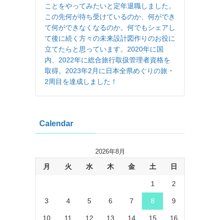
ことをやってみたいと定年退職しました。
この先何が待ち受けているのか、何ができ
て何ができなくなるのか。何でもシェアし
て後に続く方々の未来設計図作りのお役に
立てたらと思っています。2020年に国
内、2022年に総合旅行取扱管理者資格を
取得。2023年2月に日本全県めぐりの旅・
2周目を達成しました！
Calendar
2026年8月
月
火
水
木
金
土
日
1
2
3
4
5
6
7
8
9
10
11
12
13
14
15
16