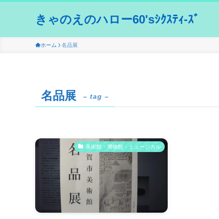
きゃのえのハロー60'sｼｸｽﾃｨ-ｽﾞ
ホーム
名品展
名品展
– tag –
美術館・博物館・ミュージカル