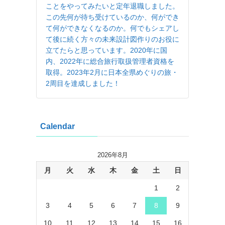
ことをやってみたいと定年退職しました。
この先何が待ち受けているのか、何ができ
て何ができなくなるのか。何でもシェアし
て後に続く方々の未来設計図作りのお役に
立てたらと思っています。2020年に国
内、2022年に総合旅行取扱管理者資格を
取得。2023年2月に日本全県めぐりの旅・
2周目を達成しました！
Calendar
2026年8月
月
火
水
木
金
土
日
1
2
3
4
5
6
7
8
9
10
11
12
13
14
15
16