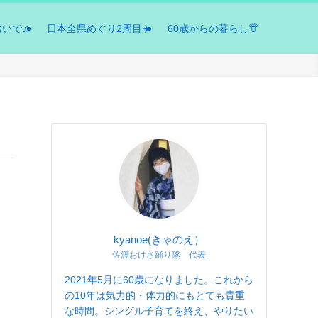
おいで♫
日本全県めぐり2周目✈️
60歳からの暮らし👘
kyanoe(きゃのえ）
佐渡おけさ踊り隊 代表
2021年5月に60歳になりました。これから
の10年は気力的・体力的にもとても貴重
な時間。シングル子育てを終え、やりたい