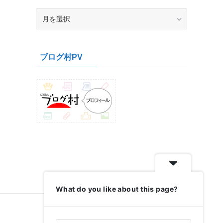
ア
ー
カ
イ
ブログ村PV
ブ
What do you like about this page?