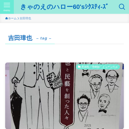
きゃのえのハロー60'sｼｸｽﾃｨ-ｽﾞ
menu
ホーム
吉田璋也
吉田璋也
– tag –
美術館・博物館・ミュージカル