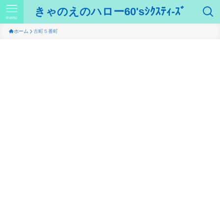
きゃのえのハロー60'sｼｸｽﾃｨ-ｽﾞ
menu
ホーム
古町５番町