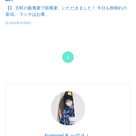
【】 古町の藪蕎麦で新蕎麦、いただきました！ 今日も秋晴れの
新潟。 ランチはお蕎...
2021年10月8日
1
kyanoe(きゃのえ）