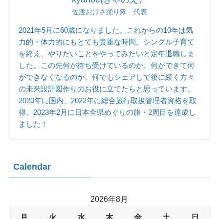
佐渡おけさ踊り隊 代表
2021年5月に60歳になりました。これからの10年は気
力的・体力的にもとても貴重な時間。シングル子育て
を終え、やりたいことをやってみたいと定年退職しま
した。この先何が待ち受けているのか、何ができて何
ができなくなるのか。何でもシェアして後に続く方々
の未来設計図作りのお役に立てたらと思っています。
2020年に国内、2022年に総合旅行取扱管理者資格を取
得。2023年2月に日本全県めぐりの旅・2周目を達成し
ました！
Calendar
2026年8月
月
火
水
木
金
土
日