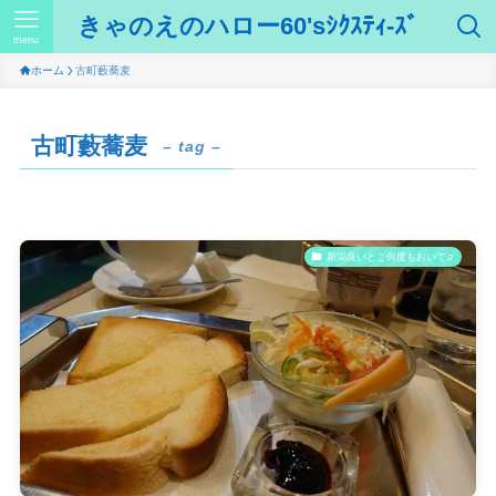
きゃのえのハロー60'sｼｸｽﾃｨ-ｽﾞ
menu
ホーム
古町藪蕎麦
古町藪蕎麦
– tag –
新潟良いとこ何度もおいで♫