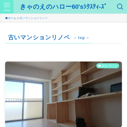
きゃのえのハロー60'sｼｸｽﾃｨ-ｽﾞ
menu
ホーム
古いマンションリノベ
古いマンションリノベ
– tag –
住まいのこと